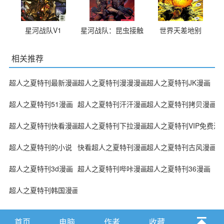
星河战队V1
星河战队：昆虫接触
世界天差地别
相关推荐
超人之夏特刊最新漫画阅读
超人之夏特刊漫漫漫画免费版在线阅读
超人之夏特刊JK漫画
超人之夏特刊51漫画
超人之夏特刊汗汗漫画
超人之夏特刊拷贝漫画
超人之夏特刊快看漫画
超人之夏特刊下拉漫画
超人之夏特刊VIP免费漫
超人之夏特刊的小说
快看超人之夏特刊漫画
超人之夏特刊古风漫画
超人之夏特刊3d漫画
超人之夏特刊哔咔漫画
超人之夏特刊36漫画
超人之夏特刊韩国漫画漫免费观看免费
首页
电脑
作者
收藏