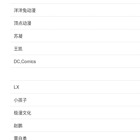
洋洋兔动漫
顶点动漫
苏凝
王凯
DC,Comics
LX
小孩子
极漫文化
赵鹏
覃自勇