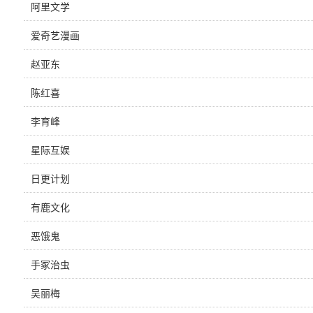
阿里文学
爱奇艺漫画
赵亚东
陈红喜
李育峰
星际互娱
日更计划
有鹿文化
恶饿鬼
手冢治虫
吴丽梅