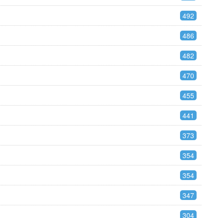
492
486
482
470
455
441
373
354
354
347
304