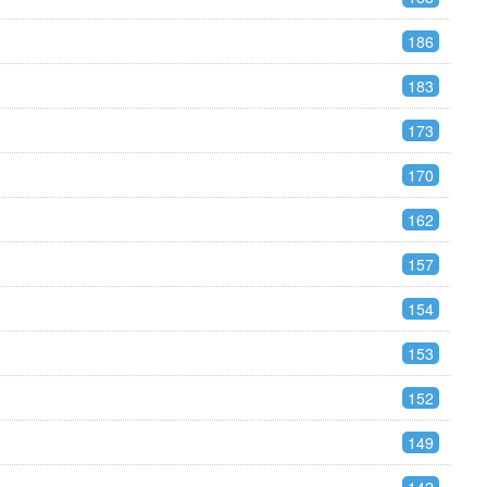
186
183
173
170
162
157
154
153
152
149