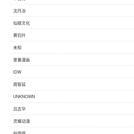
沈丹冶
仙娱文化
黄钧升
未知
里番漫画
IDW
周智延
UNKNOWN
吕志华
灵耀动漫
赵倩倩