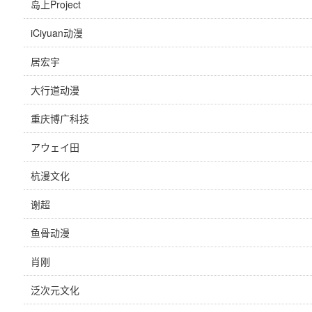
岛上Project
iCiyuan动漫
居宏宇
大行道动漫
重庆博广科技
アウェイ田
杭漫文化
谢超
鱼骨动漫
肖刚
泛次元文化