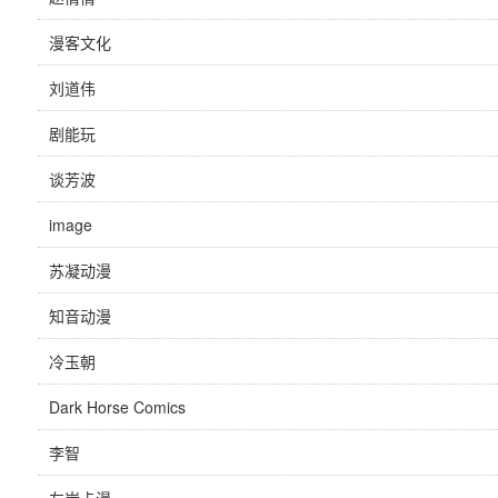
漫客文化
刘道伟
剧能玩
谈芳波
image
苏凝动漫
知音动漫
冷玉朝
Dark Horse Comics
李智