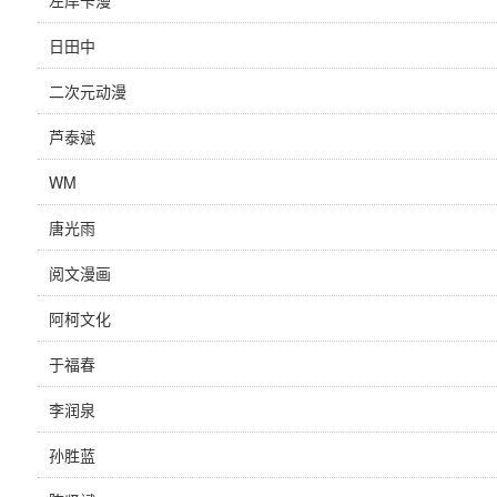
左岸卡漫
日田中
二次元动漫
芦泰斌
WM
唐光雨
阅文漫画
阿柯文化
于福春
李润泉
孙胜蓝