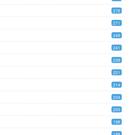
278
271
249
241
238
221
214
204
200
198
188