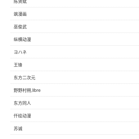
陈贤斌
飒漫画
巫俊武
纵横动漫
ヨハネ
王锋
东方二次元
野野村朔,libre
东方同人
仟绘动漫
苏诚