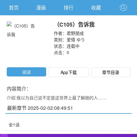
首页
漫画
排行
收藏
（C105）告诉我
作者：
君野朋成
类别：
爱情
ゆり
状态：连载中
点击：
0
阅读
App下载
章节目录
内容简介：
介绍:我以为自己说不定是这世界上最了解她的人……
最新章节 2025-02-02:08:49:51
全1话