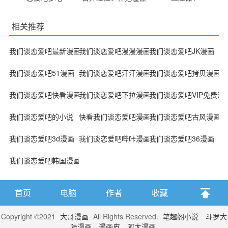
相关推荐
我们谈恋爱吧最新漫画阅读
我们谈恋爱吧漫漫漫画免费版在线阅读
我们谈恋爱吧JK漫画
我们谈恋爱吧51漫画
我们谈恋爱吧汗汗漫画
我们谈恋爱吧拷贝漫画
我们谈恋爱吧快看漫画
我们谈恋爱吧下拉漫画
我们谈恋爱吧VIP免费漫
我们谈恋爱吧的小说
快看我们谈恋爱吧漫画
我们谈恋爱吧古风漫画
我们谈恋爱吧3d漫画
我们谈恋爱吧哔咔漫画
我们谈恋爱吧36漫画
我们谈恋爱吧韩国漫画漫免费观看免费
首页
电脑
作者
收藏
Copyright ©2021
大哥漫画
All Rights Reserved.
笔趣阁小说
斗罗大
陆漫画
漫画皮
阿大漫画