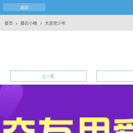
返回
首页
>
藤近小梅
>
大恶党少年
上一页