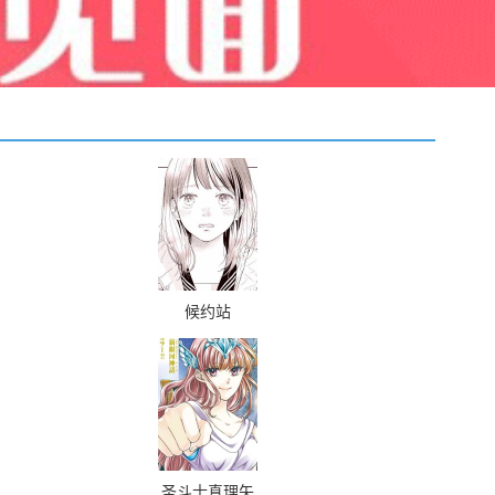
候约站
圣斗士真理矢